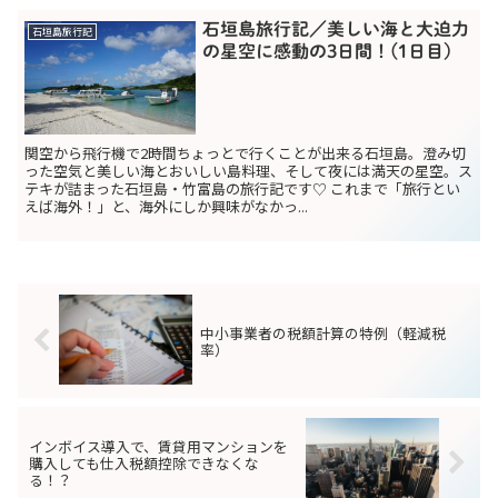
石垣島旅行記／美しい海と大迫力
石垣島旅行記
の星空に感動の3日間！(1日目）
関空から飛行機で2時間ちょっとで行くことが出来る石垣島。澄み切
った空気と美しい海とおいしい島料理、そして夜には満天の星空。ス
テキが詰まった石垣島・竹富島の旅行記です♡ これまで「旅行とい
えば海外！」と、海外にしか興味がなかっ...
中小事業者の税額計算の特例（軽減税
率）
インボイス導入で、賃貸用マンションを
購入しても仕入税額控除できなくな
る！？