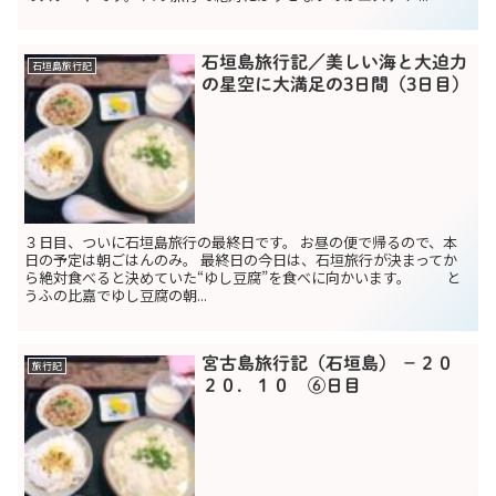
石垣島旅行記／美しい海と大迫力
石垣島旅行記
の星空に大満足の3日間（3日目）
３日目、ついに石垣島旅行の最終日です。 お昼の便で帰るので、本
日の予定は朝ごはんのみ。 最終日の今日は、石垣旅行が決まってか
ら絶対食べると決めていた“ゆし豆腐”を食べに向かいます。 と
うふの比嘉でゆし豆腐の朝...
宮古島旅行記（石垣島） −２０
旅行記
２０．１０ ⑥日目