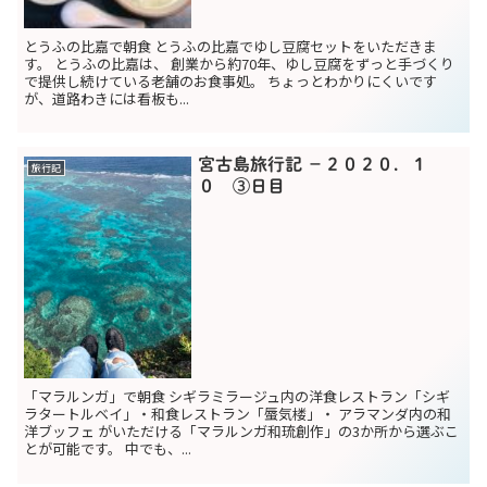
とうふの比嘉で朝食 とうふの比嘉でゆし豆腐セットをいただきま
す。 とうふの比嘉は、 創業から約70年、ゆし豆腐をずっと手づくり
で提供し続けている老舗のお食事処。 ちょっとわかりにくいです
が、道路わきには看板も...
宮古島旅行記 −２０２０．１
旅行記
０ ③日目
「マラルンガ」で朝食 シギラミラージュ内の洋食レストラン「シギ
ラタートルベイ」・和食レストラン「蜃気楼」・ アラマンダ内の和
洋ブッフェ がいただける「マラルンガ和琉創作」の3か所から選ぶこ
とが可能です。 中でも、...