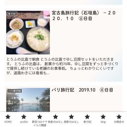
宮古島旅行記（石垣島） −２０
旅行記
２０．１０ ⑥日目
とうふの比嘉で朝食 とうふの比嘉でゆし豆腐セットをいただきま
す。 とうふの比嘉は、 創業から約70年、ゆし豆腐をずっと手づくり
で提供し続けている老舗のお食事処。 ちょっとわかりにくいです
が、道路わきには看板も...
バリ旅行記 2019.10 ④日目
バリ旅行記
HOME
profile
新型コロナウ
税金のはなし
投資のはなし
旅行記
blog
お問合せ
本日でバリ旅行も終了。 今回宿泊したホテルはザ・リッツカールト
イルス関連