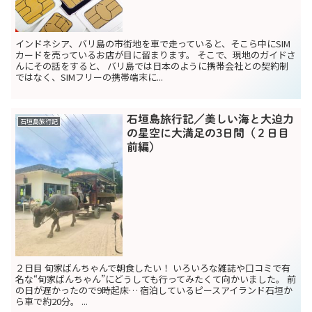
インドネシア、バリ島の市街地を車で走っていると、そこら中にSIM
カードを売っているお店が目に留まります。 そこで、現地のガイドさ
んにその話をすると、 バリ島では日本のように携帯会社との契約制
ではなく、SIMフリーの携帯端末に...
石垣島旅行記／美しい海と大迫力
石垣島旅行記
の星空に大満足の3日間（２日目
前編）
２日目 旬家ばんちゃんで朝食したい！ いろいろな雑誌や口コミで有
名な“旬家ばんちゃん”にどうしても行ってみたくて向かいました。 前
の日が遅かったので9時起床… 宿泊しているピースアイランド石垣か
ら車で約20分。 ...