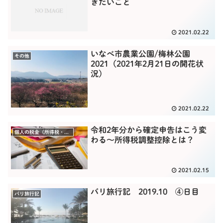
きたいこと
2021.02.22
いなべ市農業公園/梅林公園
その他
2021（2021年2月21日の開花状
況）
2021.02.22
令和2年分から確定申告はこう変
個人の税金（所得税・贈与税）
わる～所得税調整控除とは？
2021.02.15
バリ旅行記 2019.10 ④日目
バリ旅行記