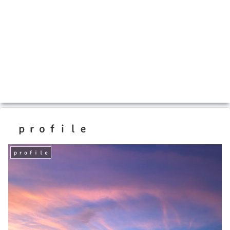
ｐｒｏｆｉｌｅ
ｐｒｏｆｉｌｅ