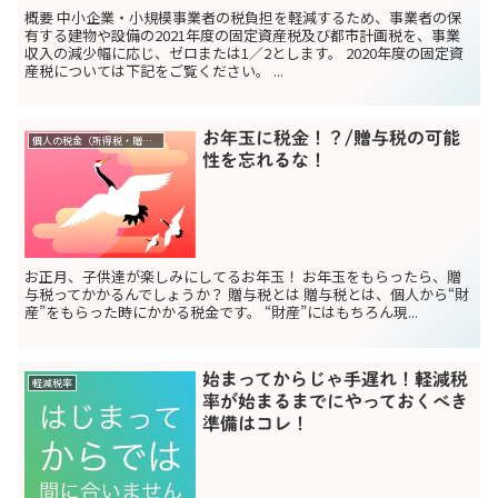
概要 中小企業・小規模事業者の税負担を軽減するため、事業者の保
有する建物や設備の2021年度の固定資産税及び都市計画税を、事業
収入の減少幅に応じ、ゼロまたは1／2とします。 2020年度の固定資
産税については下記をご覧ください。 ...
お年玉に税金！？/贈与税の可能
個人の税金（所得税・贈与税）
性を忘れるな！
お正月、子供達が楽しみにしてるお年玉！ お年玉をもらったら、贈
与税ってかかるんでしょうか？ 贈与税とは 贈与税とは、個人から“財
産”をもらった時にかかる税金です。 “財産”にはもちろん現...
始まってからじゃ手遅れ！軽減税
軽減税率
率が始まるまでにやっておくべき
準備はコレ！