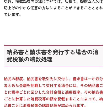
なお、端数処理の方法については、切捨て、四捨五入又は
切上げの中から任意の方法によることができることとされ
ています。
納品書と請求書を発行する場合の消
費税額の端数処理
納品の都度
、納品書を取引先に交付し、
請求書は一か月分
まとめた金額
を記載して交付する場合には、その
納品書ご
と
に
税率ごとに区分した合計金額
と
適用税率
、その
納品書
ごとに計算した消費税等の額
を記載することによって、
納
品書ごとに消費税等の端数処理
が認められます。