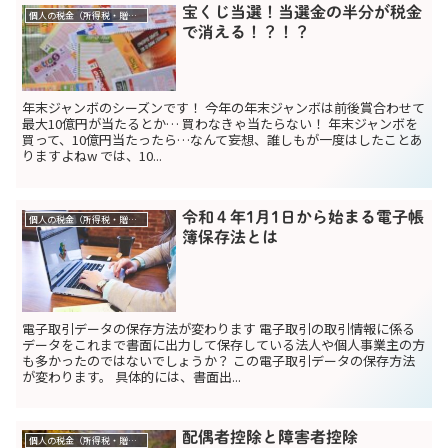
宝くじ当選！当選金の半分が税金
個人の税金（所得税・贈与税）
で消える！？！？
年末ジャンボのシーズンです！ 今年の年末ジャンボは前後賞合わせて
最大10億円が当たるとか… 買わなきゃ当たらない！ 年末ジャンボを
買って、10億円当たったら…なんて妄想、誰しもが一度はしたことあ
りますよねw では、10...
令和４年1月1日から始まる電子帳
個人の税金（所得税・贈与税）
簿保存法とは
電子取引データの保存方法が変わります 電子取引の取引情報に係る
データをこれまで書面に出力して保存している法人や個人事業主の方
も多かったのではないでしょうか？ この電子取引データの保存方法
が変わります。 具体的には、書面出...
配偶者控除と障害者控除
個人の税金（所得税・贈与税）