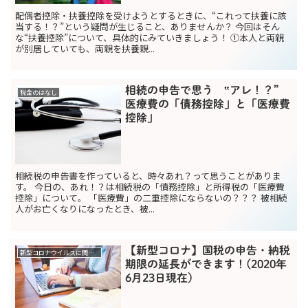
配偶者控除・扶養控除を受けようとするときに、“これって扶養に該
当する！？”という疑問が生じること、ありませんか？ 今回はそん
な“扶養控除”について、具体的にみていきましょう！ ①本人と両親
が別居していても、両親を扶養親...
相続の申告で思う ‟アレ！？”
税金のはなし
医療費の「債務控除」と「医療費
控除」
相続税の申告書を作っていると、時々あれ？って思うことがありま
す。 今日の、あれ！？は相続税の「債務控除」と所得税の「医療費
控除」について。 「医療費」の二重控除にならないの？？？ 被相続
人がお亡くなりになったとき、被...
【新型コロナ】国税の申告・納税
新型コロナウイルスに関する助成金関係
期限の延長ができます！(2020年
6月23日現在）