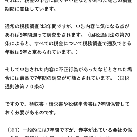
それは、税金の申告に誤りや不正などがあった場合の調査
期間に関係しています。
通常の税務調査は
3年間
ですが、申告内容に気になる点が
あれば
5年間
遡って調査をされます。（国税通則法の第70
条によると、すべての税金について税務調査で遡及できる
年数は5年と定められています。）
そして申告された内容に不正行為があったなどとされた場
合には最長で
7年間
の調査が可能とされています。（国税
通則法第７０条4）
ですので、領収書・請求書や税務申告書は
7年間
保管して
おく必要があるのです。
（※1）一般的には7年間ですが、赤字が出ている会社の保