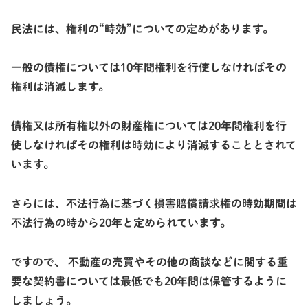
民法には、権利の“
時効
”についての定めがあります。
一般の債権については
10年間
権利を行使しなければその
権利は消滅します。
債権又は所有権以外の財産権については
20年間
権利を行
使しなければその権利は時効により消滅することとされて
います。
さらには、不法行為に基づく損害賠償請求権の時効期間は
不法行為の時から
20年
と定められています。
ですので、 不動産の売買やその他の商談などに関する重
要な契約書については最低でも
20年間
は保管するように
しましょう。