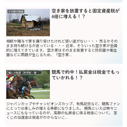
空き家を放置すると固定資産税が
その他の税金
6倍に増える！？
相続や贈与で家を譲り受けたけれど使い道がない・・・ 売るかその
まま持ち続けるか迷っている・・・ 近年、そういった空き家が全国
的に増えてきています。 空き家はそのまま放置すると防犯面や衛生
面などに問題が生じるため、『空き家...
競馬で的中！払戻金は税金でもっ
個人の税金（所得税・贈与税）
ていかれる！？
ジャパンカップやチャンピオンズカップ、有馬記念など、競馬ファン
にとっては楽しみの増える季節になりました。 競馬といえば時々ニ
ュースにもなっているのが、高額の払戻金に係る税金について。 宝
くじの当選金は税金がかからないこ...