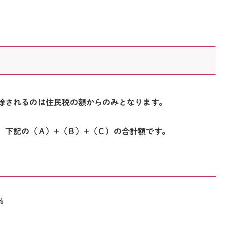
除されるのは
住民税の額からのみ
となります。
、下記の
（Ａ）+（Ｂ）+（Ｃ）の合計額
です。
％