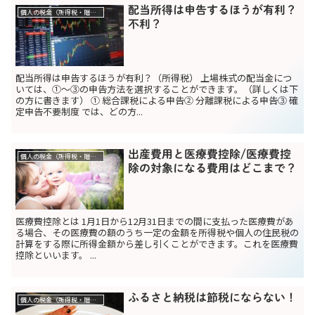
配当所得は申告するほうが有利？
個人の税金（所得税・贈与税）
不利？
配当所得は申告するほうが有利？（所得税） 上場株式の配当金につ
いては、①～③の申告方法を選択することができます。（詳しくは下
の方に書きます） ① 総合課税による申告② 分離課税による申告③ 確
定申告不要制度 では、どの方...
出産費用と医療費控除/医療費控
個人の税金（所得税・贈与税）
除の対象になる費用はどこまで？
医療費控除とは 1月1日から12月31日までの間に支払った医療費があ
る場合、その医療費の額のうち一定の金額を所得税や個人の住民税の
計算をする際に所得金額から差し引くことができます。これを医療費
控除といいます。 ...
ふるさと納税は節税にならない！
個人の税金（所得税・贈与税）