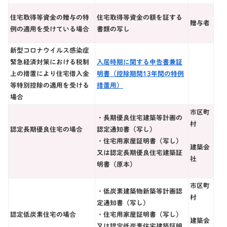
住宅取得等資金の贈与の特
住宅取得等資金の額を証する
贈与者
例の適用を受けている場合
書類の写し
新型コロナウイルス感染症
緊急経済対策における税制
入居時期に関する申告書兼証
上の措置により住宅借入金
明書（控除期間13年間の特例
等特別控除の適用を受ける
措置用）
場合
市区町
・長期優良住宅建築等計画の
村
認定長期優良住宅の場合
認定通知書（写し）
・住宅用家屋証明書（写し）
建築会
又は認定長期優良住宅建築証
社
明書（原本）
市区町
・低炭素建築物新築等計画認
村
定通知書（写し）
認定低炭素住宅の場合
・住宅用家屋証明書（写し）
建築会
又は認定低炭素住宅建築証明