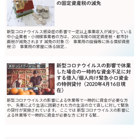
の固定資産税の減免
新型コロナウイルス感染症の影響で一定以上事業収入が減少している
中小企業者・小規模事業者の方は、2021年度の固定資産税・都市計
画税が減免されます 減免の対象 ① 事業用の設備等に係る償却資産
税 ② 事業用の家屋に係る固定...
新型コロナウイルスの影響で休業
新型コロナウイルスに関する助成金関係
した場合の一時的な資金不足に対
する借入/個人向け緊急小口資金
の特例貸付（2020年4月16日現
在）
新型コロナウイルスの影響による休業等で一時的に資金が必要な方
や、 失業により生活に困窮された方の生活の立て直しに対して緊急
の貸付が実施されています。 ここでは 新型コロナウイルスの影響に
よる休業等で一時的に資金が必要な方 に対する緊...