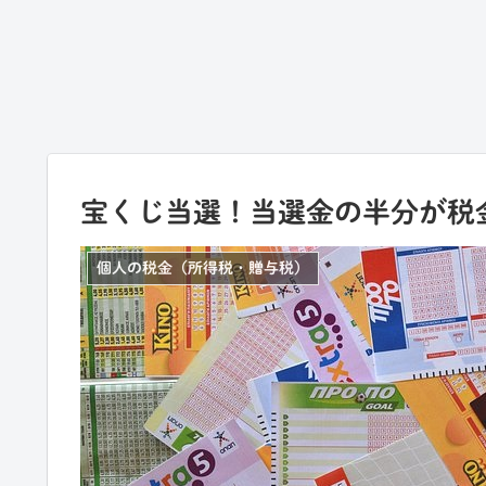
宝くじ当選！当選金の半分が税
個人の税金（所得税・贈与税）