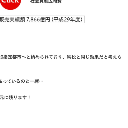
20指定都市へと納められており、
納税と同じ効果
だと考えら
払っているのと一緒…
手元に残ります！