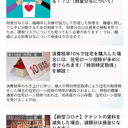
る！？②（財産分与について）
財産分与とは、婚姻中に夫婦が協力して形成した財産を、離婚に際し
て公平に分配するための制度です。 財産分与には資産の移転を伴う
ため、課税リスクについても知っておく必要があります！ では、離
婚による財産分与について税金はかかるので...
消費税率10％で住宅を購入した場
個人の税金（所得税・贈与税）
合には、住宅ローン控除が多めに
受けられます/「特別特定取得」
を解説！
消費税率の引き上げに伴い、個人が特別特定取得により住宅の取得等
をした場合の住宅ローン控除の特例が創設されました。 特例の概要
通常の住宅ローン控除であれば、初年度から10年間、住宅ローン控除
を受けることが出...
【新型コロナ】テナントの賃料を
新型コロナウイルスに関する助成金関係
減免した場合、減額分は損金にな