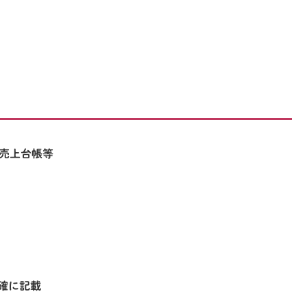
る売上台帳等
確に記載