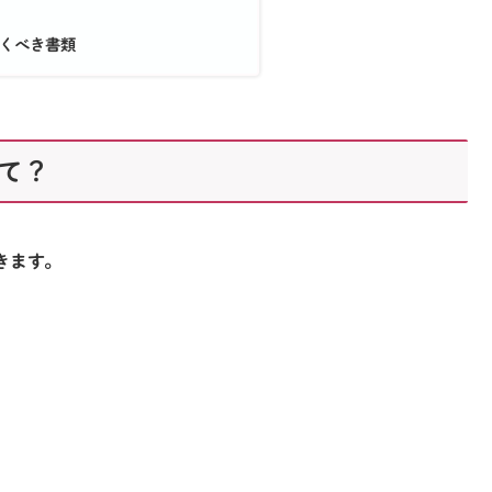
くべき書類
て？
きます。