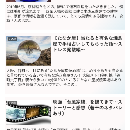
2019年6月、京料理ちもとの川床にて懐石料理をいただきました。 傍
には鴨川が流れます 四条大橋の西詰に建つ木造三階建ての建物
は、京都の情緒を色濃く残していて、とても風情のある建物です。 女
将さんのお話...
【たなか屋】当たると有名な焼鳥
その他
屋で手相占いしてもらった話～ス
トレス発散編～
大阪、谷町六丁目にある“たなか屋炭焼酒場”は、めちゃめちゃ当たる
と言われている占いで有名な焼き鳥屋さん！ 大阪メトロ谷町線『谷
町六丁目』駅から歩いて8分ほどのところにたなか屋炭焼酒場はあり
ます。 焼き鳥屋さんなんですが、そこの...
映画「台風家族」を観てきて…ス
その他
トーリーと感想（若干のネタバレ
あり）
台風家族 草なぎ剛主演の「台風家族」を観に行きました。 出演者で