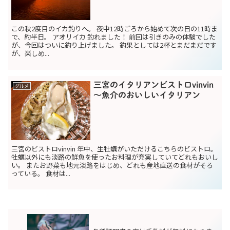
この秋2度目のイカ釣りへ。 夜中12時ごろから始めて次の日の11時ま
で、約半日。 アオリイカ 釣れました！ 前回は引きのみの体験でした
が、今回はついに釣り上げました。 釣果としては2杯とまだまだです
が、楽しめ...
三宮のイタリアンビストロvinvin
グルメ
～魚介のおいしいイタリアン
三宮のビストロvinvin 年中、生牡蠣がいただけるこちらのビストロ。
牡蠣以外にも淡路の鮮魚を使ったお料理が充実していてどれもおいし
い。 またお野菜も地元淡路をはじめ、どれも産地直送の食材がそろ
っている。 食材は...